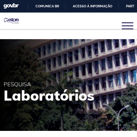
COMUNICA BR
ACESSO À INFORMAÇÃO
PARTI
IR
PARA
Gestore
Núcleo de Pesquisas em Sistemas e Gestão de Engenhari
O
CONTEÚDO
PESQUISA
Laboratórios