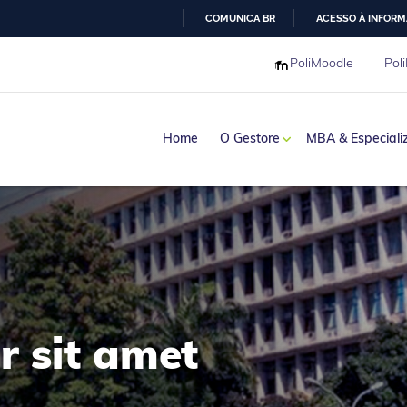
COMUNICA BR
ACESSO À INFOR
IR
PoliMoodle
Poli
PARA
O
CONTEÚDO
Home
O Gestore
MBA & Especiali
haria
r sit amet