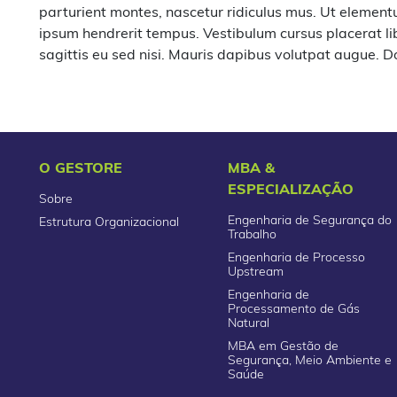
parturient montes, nascetur ridiculus mus. Ut elemen
ipsum hendrerit tempus. Vestibulum cursus placerat lib
sagittis eu sed nisi. Mauris dapibus volutpat augue. Do
O GESTORE
MBA &
ESPECIALIZAÇÃO
Sobre
Engenharia de Segurança do
Estrutura Organizacional
Trabalho
Engenharia de Processo
Upstream
Engenharia de
Processamento de Gás
Natural
MBA em Gestão de
Segurança, Meio Ambiente e
Saúde