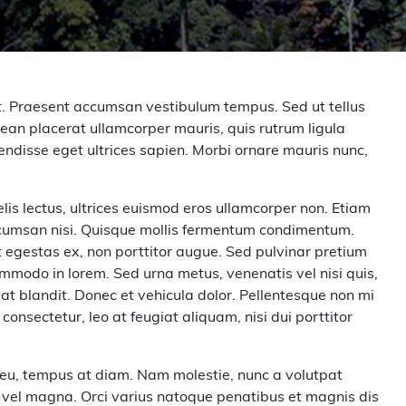
it. Praesent accumsan vestibulum tempus. Sed ut tellus
nean placerat ullamcorper mauris, quis rutrum ligula
pendisse eget ultrices sapien. Morbi ornare mauris nunc,
elis lectus, ultrices euismod eros ullamcorper non. Etiam
accumsan nisi. Quisque mollis fermentum condimentum.
 egestas ex, non porttitor augue. Sed pulvinar pretium
mmodo in lorem. Sed urna metus, venenatis vel nisi quis,
at blandit. Donec et vehicula dolor. Pellentesque non mi
consectetur, leo at feugiat aliquam, nisi dui porttitor
a eu, tempus at diam. Nam molestie, nunc a volutpat
t vel magna. Orci varius natoque penatibus et magnis dis