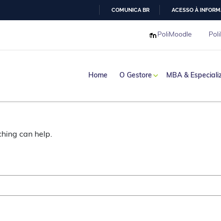
COMUNICA BR
ACESSO À INFOR
IR
PoliMoodle
Poli
PARA
O
CONTEÚDO
Home
O Gestore
MBA & Especiali
haria
ching can help.