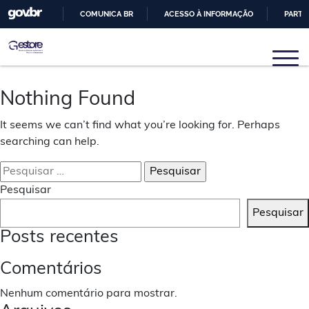
COMUNICA BR
ACESSO À INFORMAÇÃO
PARTI
IR
PARA
Gestore
Núcleo de Pesquisas em Sistemas e Gestão de
O
Engenharia
CONTEÚDO
Nothing Found
It seems we can’t find what you’re looking for. Perhaps
searching can help.
Pesquisar
por:
Pesquisar
Pesquisar
Posts recentes
Comentários
Nenhum comentário para mostrar.