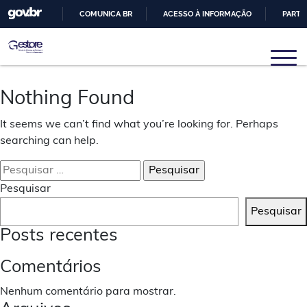
COMUNICA BR
ACESSO À INFORMAÇÃO
PARTI
IR
PARA
Gestore
Núcleo de Pesquisas em Sistemas e Gestão de
O
Engenharia
CONTEÚDO
Nothing Found
It seems we can’t find what you’re looking for. Perhaps
searching can help.
Pesquisar
por:
Pesquisar
Pesquisar
Posts recentes
Comentários
Nenhum comentário para mostrar.