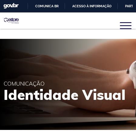
COMUNICA BR
ACESSO À INFORMAÇÃO
PARTI
IR
PARA
Gestore
Núcleo de Pesquisas em Sistemas e Gestão de
O
Engenharia
CONTEÚDO
COMUNICAÇÃO
Identidade Visual