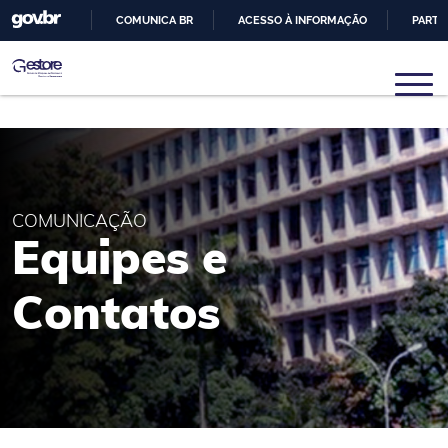
COMUNICA BR
ACESSO À INFORMAÇÃO
PARTI
IR
PARA
Gestore
Núcleo de Pesquisas em Sistemas e Gestão de
O
Engenharia
CONTEÚDO
COMUNICAÇÃO
Equipes e
Contatos