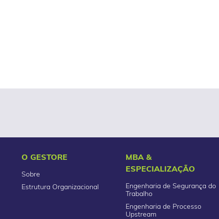
O GESTORE
MBA &
ESPECIALIZAÇÃO
Sobre
Engenharia de Segurança do
Estrutura Organizacional
Trabalho
Engenharia de Processo
Upstream