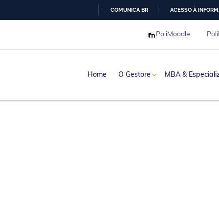
COMUNICA BR
ACESSO À INFOR
IR
PoliMoodle
Poli
PARA
O
CONTEÚDO
Home
O Gestore
MBA & Especiali
haria
 de Jesus, D.Sc.