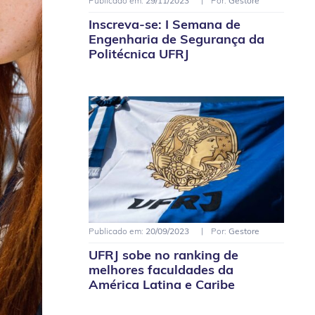
Publicado em:
29/11/2023
Por:
Gestore
Inscreva-se: I Semana de
Engenharia de Segurança da
Politécnica UFRJ
Publicado em:
20/09/2023
Por:
Gestore
UFRJ sobe no ranking de
melhores faculdades da
América Latina e Caribe