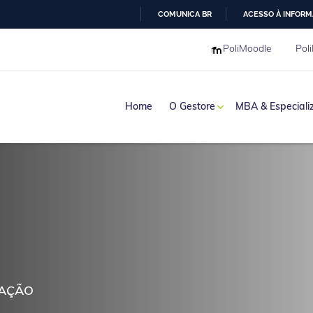
COMUNICA BR
ACESSO À INFOR
IR
PoliMoodle
Poli
PARA
O
CONTEÚDO
Home
O Gestore
MBA & Especiali
haria
ZAÇÃO