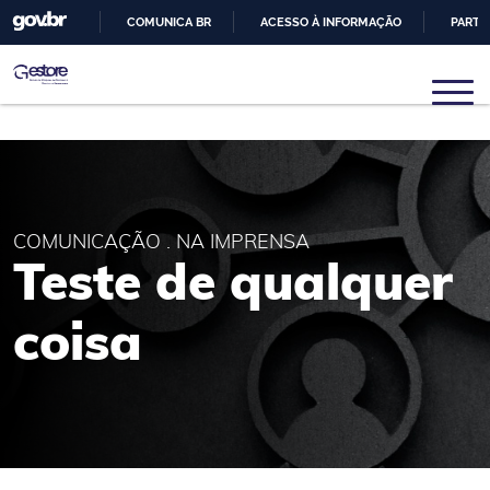
COMUNICA BR
ACESSO À INFORMAÇÃO
PARTI
IR
PARA
Gestore
Núcleo de Pesquisas em Sistemas e Gestão de
O
Engenharia
CONTEÚDO
COMUNICAÇÃO . NA IMPRENSA
Teste de qualquer
coisa