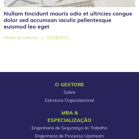
Nullam tincidunt mauris odio et ultricies congue
dolor sed accumsan iaculis pellentesque
euismod leo eget
Nome da editoria
01/04/2021
O GESTORE
Sobre
Estrutura Organizacional
MBA &
ESPECIALIZAÇÃO
Engenharia de Segurança do Trabalho
Engenharia de Processo Upstream