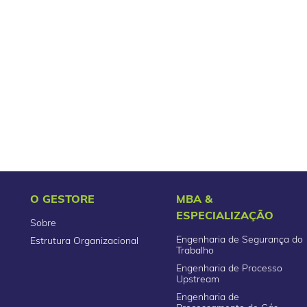
O GESTORE
MBA &
ESPECIALIZAÇÃO
Sobre
Engenharia de Segurança do
Estrutura Organizacional
Trabalho
Engenharia de Processo
Upstream
Engenharia de