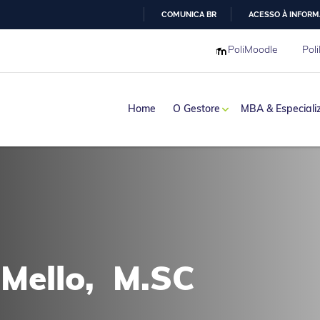
COMUNICA BR
ACESSO À INFOR
IR
PoliMoodle
Poli
PARA
O
CONTEÚDO
Home
O Gestore
MBA & Especiali
haria
 Mello, M.SC